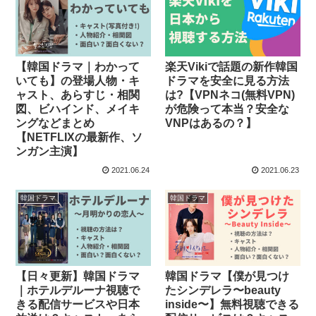
【韓国ドラマ｜わかって
楽天Vikiで話題の新作韓国
いても】の登場人物・キ
ドラマを安全に見る方法
ャスト、あらすじ・相関
は?【VPNネコ(無料VPN)
図、ビハインド、メイキ
が危険って本当？安全な
ングなどまとめ
VNPはあるの？】
【NETFLIXの最新作、ソ
ンガン主演】
2021.06.24
2021.06.23
韓国ドラマ
韓国ドラマ
【日々更新】韓国ドラマ
韓国ドラマ【僕が見つけ
｜ホテルデルーナ視聴で
たシンデレラ〜beauty
きる配信サービスや日本
inside〜】無料視聴できる