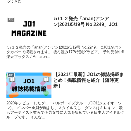
ってきた...
５/１２発売「anan(アンア
JO1
ン)2021/5/19号 No.2249」JO1
５/１２発売の「anan(アンアン)2021/5/19号 No.2249」にJO1がバッ
クカバーで掲載されます。 後ろ読み17P特別グラビア。 予約受付中‼︎
楽天ブックス / Amazon...
【2021年最新】JO1の雑誌掲載ま
JO1
とめ！掲載情報を紹介【随時更
新】
2020年デビューしたグローバルボーイズグループJO1(ジェイオーワ
ン)。 メンバー全員が顔よし、スタイル良し、ダンスはキレキレ、歌
もアーティスト並みで今男女共に人気を集めている日本人アイドルグ
ループです。 そんな...