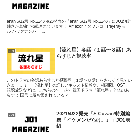
anan 5/12号 No.2248 4/28発売の「anan 5/12号 No.2248」にJO1河野
純喜が単独で掲載されています！ Amazon / タワレコ / PayPayモー
ル バックナンバー ...
【流れ星】各話（１話〜８話）あ
JO1
らすじと視聴率
このドラマの各話あらすじと視聴率（１話〜８話）をさっそく見てい
きましょう！ 【流れ星】の詳しいキャスト情報や、相関図、OST、
視聴放送などは、こちらのページへ 韓国ドラマ「流れ星」全体のあ
らすじ 国民に最も愛されているス...
2021/4/22発売「S Cawaii!特別編
JO1
集『イケメンだらけ。』」JO1表
紙