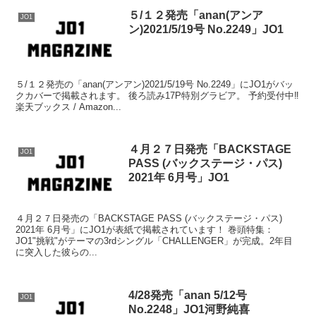
５/１２発売「anan(アンア
JO1
ン)2021/5/19号 No.2249」JO1
５/１２発売の「anan(アンアン)2021/5/19号 No.2249」にJO1がバッ
クカバーで掲載されます。 後ろ読み17P特別グラビア。 予約受付中‼︎
楽天ブックス / Amazon...
４月２７日発売「BACKSTAGE
JO1
PASS (バックステージ・パス)
2021年 6月号」JO1
４月２７日発売の「BACKSTAGE PASS (バックステージ・パス)
2021年 6月号」にJO1が表紙で掲載されています！ 巻頭特集：
JO1"挑戦"がテーマの3rdシングル「CHALLENGER」が完成。2年目
に突入した彼らの...
4/28発売「anan 5/12号
JO1
No.2248」JO1河野純喜