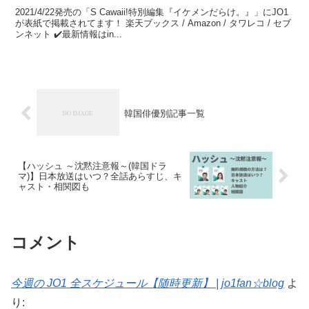
2021/4/22発売の「S Cawaii!特別編集『イケメンだらけ。』」にJO1
が表紙で掲載されてます！ 楽天ブックス / Amazon / タワレコ / セブ
ンネット ✔️最新情報はin...
韓国俳優別記事一覧
【ハッシュ ～沈黙注意報～(韓国ドラ
マ)】日本放送はいつ？全話あらすじ、キ
ャスト・相関図も
コメント
今週の JO1 全スケジュール【随時更新】 | jo1fan☆blog
よ
り: