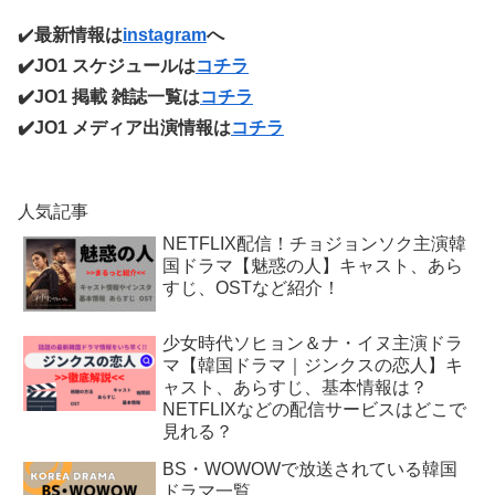
✔️
最新情報は
instagram
へ
✔️JO1 スケジュールは
コチラ
✔️JO1 掲載 雑誌一覧は
コチラ
✔️JO1 メディア出演情報は
コチラ
人気記事
NETFLIX配信！チョジョンソク主演韓
国ドラマ【魅惑の人】キャスト、あら
すじ、OSTなど紹介！
少女時代ソヒョン＆ナ・イヌ主演ドラ
マ【韓国ドラマ｜ジンクスの恋人】キ
ャスト、あらすじ、基本情報は？
NETFLIXなどの配信サービスはどこで
見れる？
BS・WOWOWで放送されている韓国
ドラマ一覧