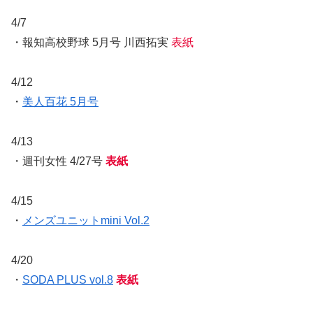
4/7
・報知高校野球 5月号 川西拓実
表紙
4/12
・
美人百花 5月号
4/13
・週刊女性 4/27号
表紙
4/15
・
メンズユニットmini Vol.2
4/20
・
SODA PLUS vol.8
表紙