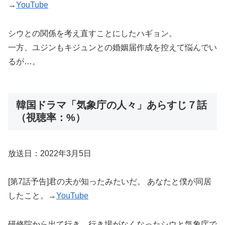
→
YouTube
シウとの関係を考え直すことにしたハギョン。
一方、ユジンもキジュンとの婚姻届作成を控えて悩んでい
るが…。
韓国ドラマ「気象庁の人々」あらすじ７話
（視聴率：%）
放送日：2022年3月5日
[第7話予告]君の夫が知ったみたいだ。 あなたと僕が同居
したこと。→
YouTube
研修院から出て行き、行き場がなくなったシウと気象庁で