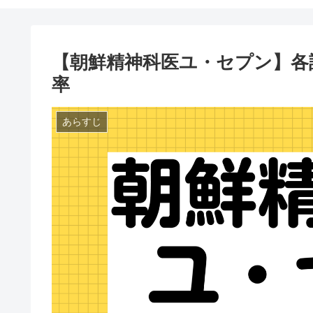
【朝鮮精神科医ユ・セプン】各
率
あらすじ