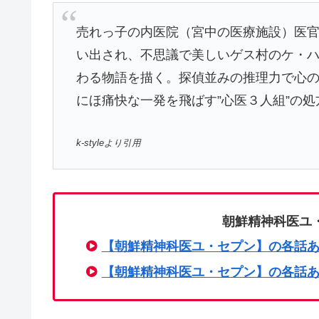
売れっ子の内医院（宮中の医療施設）医
い出され、不思議で美しいゲス村のケ・
わる物語を描く。探偵並みの推理力で心
にほ痛快な一発を飛ばす”心医３人組”の
k-styleより引用
朝鮮精神科医ユ
【朝鮮精神科医ユ・セプン】の各話
【朝鮮精神科医ユ・セプン】の各話