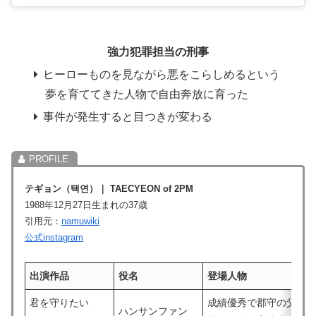
強力犯罪担当の刑事
ヒーローものを見ながら悪をこらしめるという
夢を育ててきた人物で自由奔放に育った
事件が発生すると目つきが変わる
テギョン（
택연
）
｜
TAECYEON
of 2PM
1988年12月27日生まれの37歳
引用元：
namuwiki
公式instagram
出演作品
役名
登場人物
君を守りたい
成績優秀で郡守の父を
ハンサンファン