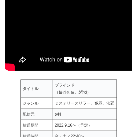
ブラインド
タイトル
（블라인드、
blind
）
ジャンル
ミステリースリラー、犯罪、法廷
配信元
tvN
放送期間
2022.9.16〜（予定）
放送時間
金・土／22:40〜