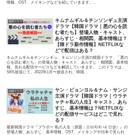
情報、OST、メイキングなどを紹していきます。...
キムナムギル＆チンソンギュ主演
韓国ドラマ
ドラマ【韓国ドラマ｜悪の心を読
む者たち】登場人物・キャスト、
あらすじ・相関図、基本情報は？
【韓ドラ新作情報】NETFLIXな
どで配信はある？
キムナムギル＆チンソンギュ、キムソジン主演の韓国ドラマ、「悪の
心を読む者たち」の登場人物・キャスト、あらすじ・相関図、基本情
報、見れる配信サービスなどを解説していきます。 このドラマは、
SBS放送にて、2022年1月〜放送され、韓国...
ヤン・ビョンヨル＆ナム・サンジ
韓国ドラマ
主演ドラマ【韓国ドラマ｜ウラチ
ャチャ私の人生】キャスト、あら
すじ、基本情報は？NETFLIXな
どの配信サービスはどこで見れ
る？
最新韓国ドラマ『ブラボー 私の人生（原題：으라차차 내 인생）』の
登場人物、あらすじ、基本情報、OST、メイキングや日本で見られ