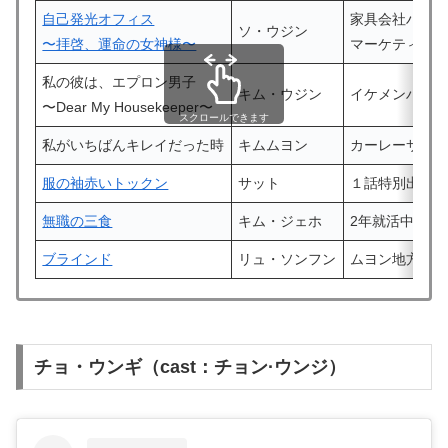
自己発光オフィス
家具会社ハウ
ソ・ウジン
〜拝啓、運命の女神様〜
マーケティン
私の彼は、エプロン男子
キム・ウジン
イケメンハウ
〜Dear My Housekeeper〜
スクロールできます
私がいちばんキレイだった時
キム
ムヨン
カーレーサー
服の袖赤いトックン
サット
１話特別出演
無職の三食
キム・ジェホ
2年就活中の非
ブラインド
リュ・ソンフン
ムヨン地方裁
チョ・ウンギ（cast：チョン·ウンジ）