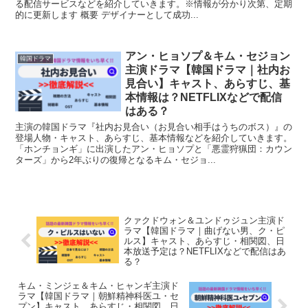
る配信サービスなどを紹介していきます。※情報が分かり次第、定期
的に更新します 概要 デザイナーとして成功...
アン・ヒョソプ＆キム・セジョン
韓国ドラマ
主演ドラマ【韓国ドラマ｜社内お
見合い】キャスト、あらすじ、基
本情報は？NETFLIXなどで配信
はある？
主演の韓国ドラマ『社内お見合い（お見合い相手はうちのボス）』の
登場人物・キャスト、あらすじ、基本情報などを紹介していきます。
「ホンチョンギ」に出演したアン・ヒョソプと「悪霊狩猟団：カウン
ターズ」から2年ぶりの復帰となるキム・セジョ...
クァクドウォン＆ユンドゥジュン主演ド
ラマ【韓国ドラマ｜曲げない男、ク・ピ
ルス】キャスト、あらすじ・相関図、日
本放送予定は？NETFLIXなどで配信はあ
る？
キム・ミンジェ＆キム・ヒャンギ主演ド
ラマ【韓国ドラマ｜朝鮮精神科医ユ・セ
プン】キャスト、あらすじ・相関図、日