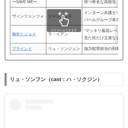
〜SAVE ME〜
持つ有名な高校生
インターン弁護士で
ヴィンツェンツォ
ジャンジュヌ
バベルグループ本当の
”マンネリ最高レベル”の
スクロールできます
御史とジョイ
ラ・イアン
見た目だけ立派な公務
ブラインド
リュ・ソンジュン
強力犯罪担当の刑事
リュ・ソンフン（cast：ハ・ソクジン）