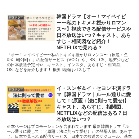
韓国ドラマ【オー！マイベイビ
韓国ドラマ
ー〜私のトキメキ授かりロマン
ス〜】視聴できる配信サービスや
日本放送はいつ？キャスト、あら
すじ・相関図など紹介！
NETFLIXで見れる？
「オー！マイベイビー〜私のトキメキ授かりロマンス〜（原題：오
마이 베이비）」の配信サービス（VOD）や、BS、CS、地デジなど
の日本放送予定日や、キャスト、インスタ、あらすじ・相関図、
OSTなどを紹介します！ 概要 結婚はパスして...
イ・スンギ＆イ・セヨン主演ドラ
韓国ドラマ
マ【韓国ドラマ｜ルール通りに愛
して！(原題：法に則って愛せ)】
キャスト、あらすじ、相関図、
NETFLIXなどの配信はある？日
本放送はいつ？
※本ページはプロモーションが含まれています 最新韓国ドラマ『ル
ール通りに愛して！（原題：法に則って愛せ）』の登場人物、あらす
じ、日本で見られる配信サービス、日本での放送スケジュール、基本