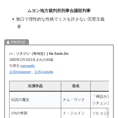
ムヨン地方裁判所刑事合議部判事
無口で理性的な性格でミスを許さない完璧主義
者
ハ・ソクジン（하석진）| Ha Seok-Jin
1982年2月10日生まれの44歳
引用元:
namuwiki
公式instagram
,
公式youtube
出演作品
役名
「神話ホテル
伝説の魔女
ナム・ウソク
ソチュンクリ
1%の奇跡
イ・ジェイン
ソヒョングル