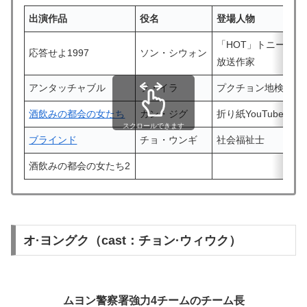
出演作品
役名
登場人物
「HOT」トニーの
応答せよ1997
ソン・シウォン
放送作家
アンタッチャブル
ソ・イラ
プクチョン地検検事
酒飲みの都会の女たち
カン・ジグ
折り紙YouTuber
スクロールできます
ブラインド
チョ・ウンギ
社会福祉士
酒飲みの都会の女たち2
オ·ヨングク（cast：チョン·ウィウク）
ムヨン警察署強力4チームのチーム長