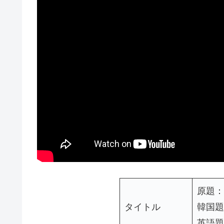
原題：
タイトル
韓国題
英語題：