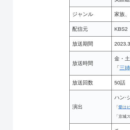
ジャンル
家族、
配信元
KBS2
放送期間
2023.
金・土／
放送時間
「
三姉
放送回数
50話
ハン·
演出
「
愛は
「京城