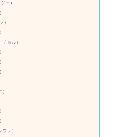
ィジェ）
ャ）
ソプ）
ン）
・デチョル）
ヒ）
ヘ）
ン）
ク）
ェ）
ン）
ャンワン）