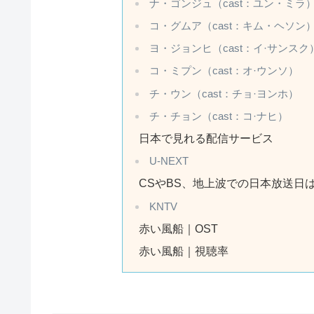
ナ・ゴンジュ（cast：ユン・ミラ
コ・グムア（cast：キム・ヘソン
ヨ・ジョンヒ（cast：イ·サンスク
コ・ミプン（cast：オ·ウンソ）
チ・ウン（cast：チョ·ヨンホ）
チ・チョン（cast：コ·ナヒ）
日本で見れる配信サービス
U-NEXT
CSやBS、地上波での日本放送日
KNTV
赤い風船｜OST
赤い風船｜視聴率