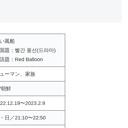
い風船
国題：빨간 풍선(드라마)
語題：Red Balloon
ューマン、家族
V朝鮮
22.12.19〜2023.2.9
・日／21:10〜22:50