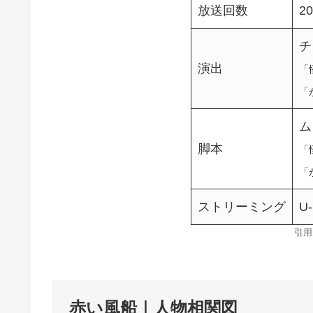
放送回数
2
チ
演出
「
「
ム
脚本
「
「
ストリーミング
U
引用元
赤い風船｜人物相関図