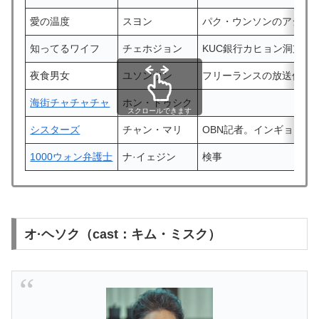
愛の温度
スヨン
パク・ウンソンのアシス
知ってるワイフ
チェホジョン
KUC銀行カヒョン洞支店
夜食男女
ユソンウン
フリーランスの放送作家
海街チャチャチャ
ホン・ドゥシク
スクロールできます
シスターズ
チャン・マリ
OBN記者。インギョンの
1000ウォン弁護士
ナ·イェジン
検事
オ·ヘソク（cast：キム・ミスク）