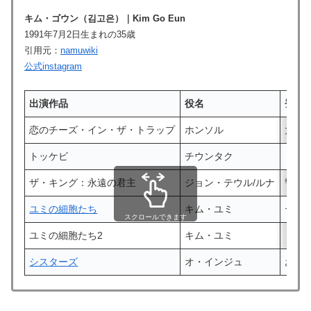
キム・ゴウン（
김고은
）
｜Kim Go Eun
1991年7月2日生まれの35歳
引用元：
namuwiki
公式instagram
出演作品
役名
登場
恋のチーズ・イン・ザ・トラップ
ホンソル
大学
トッケビ
チウンタク
トッ
ザ・キング：永遠の君主
ジョン・テウル/ルナ
警察
ユミの細胞たち
キム・ユミ
テハ
スクロールできます
ユミの細胞たち
2
キム・ユミ
シスターズ
オ・インジュ
お金