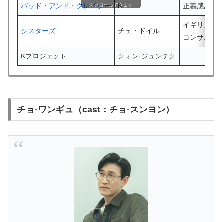
バッド・アンド・クレイジー
K
正義感あふれ
スクロールできます
イギリスの
シスターズ
チェ・ドイル
コンサルタ
Kプロジェクト
クォン·ジュンテク
チョ·ワンギュ（cast：チョ·スンヨン）