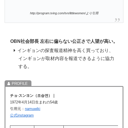
http://program.tving.com/tvn/littlewomen/より引用
OBN社会部長 左右に偏らない公正さで人望が高い。
インギョンの探査報道精神を高く買っており、
インギョンが取材内容を報道できるように協力
する。
チョ·スンヨン（조승연）｜
1972年4月14日生まれの54歳
引用元：
namuwiki
公式instagram