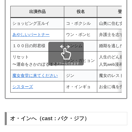
出演作品
役名
登場人
ショッピング王ルイ
コ・ボクシル
山奥に住む女の
あやしいパートナー
ウン・ボンヒ
弁護士を志す、
１００日の郎君様
ホンシム
婚期を逃した庶
リセット
人生のどん底に
シン・ガヒョン
〜運命をさかのぼる１年〜
スクロールできます
人気web漫画家
魔女食堂に来てください
ジン
魔女のレストラ
シスターズ
オ・インギョ
お金に魂を売り
オ・インへ（cast：パク・ジフ）