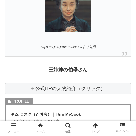
https://tv.jtbc.joins.com/cast/より引用
三姉妹の伯母さん
公式HPの人物紹介（クリック）
キム·ミスク
（김미숙）
｜
Kim Mi-Sook
1959年5月3日生まれの67歳
引用元：
namuwiki
メニュー
ホーム
検索
トップ
サイドバー
公式instagram