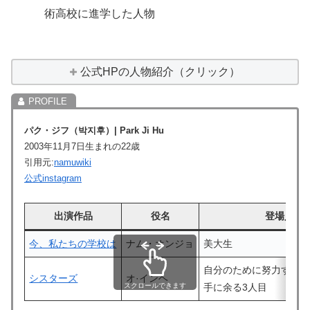
術高校に進学した人物
公式HPの人物紹介（クリック）
パク・ジフ（
박지후
）|
Park Ji Hu
2003年11月7日生まれの22歳
引用元:
namuwiki
公式instagram
出演作品
役名
登場人物
今、私たちの学校は
ナム・オンジョ
美大生
自分のために努力する2
シスターズ
オ·インヘ
スクロールできます
手に余る3人目