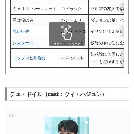
ミャオ ザ シークレット
コドゥシク
ソルアの友人で楽観的
君は僕の春
ハン・エリ
ダジョンの弟、バーテ
赤い袖先
ホン・ドクロ
イサンに仕える司書
シスターズ
ハ·ジョンホ
叔母の隣に住む企業家
スクロールできます
梨花院に入居した後、
コッソンビ熱愛史
キム·シヨル
いつも喧嘩するが、親
チェ・ドイル（cast：ウィ・ハジュン）