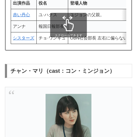
出演作品
役名
登場人物
赤い丹心
ユ·ハクス
ユジョンの父親。
アンナ
報国日報部長
スクロールできます
シスターズ
チョ·ワンギュ
OBN社会部長 左右に偏らない公
チャン・マリ（cast：コン・ミンジョン）