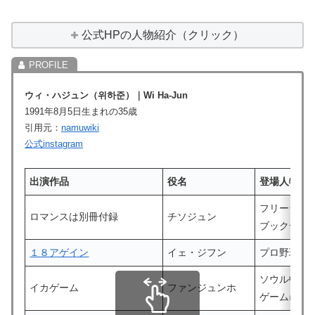
公式HPの人物紹介（クリック）
ウィ・ハジュン
（
위하준
）
｜
Wi Ha-Jun
1991年8月5日生まれの35歳
引用元：
namuwiki
公式instagram
出演作品
役名
登場人物
フリーラン
ロマンスは別冊付録
チソジュン
ブックデザ
１８アゲイン
イェ・ジフン
プロ野球選
ソウル中央
イカゲーム
ファンジュンホ
ゲームに潜