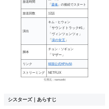
放送時間
「
還魂
」の後続でスタート
放送回数
12話
キム・ヒウォン
「サウンドトラック#1」
演出
「ヴィンツェンツォ」
「
涙の女王
」
チョン・ソギョン
脚本
「マザー」
リンク
韓国公式HP(tvN)
ストリーミング
NETFLIX
引用元：namuwiki
シスターズ｜あらすじ